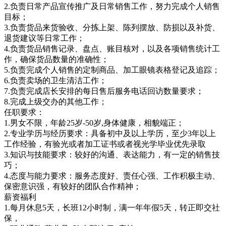
2.负责日常产品宣传推广及日常销售工作，努力完成个人销售
目标；
3.负责货品来货验收、分拣上架、陈列摆放、防损以及补货、
退货建议等日常工作；
4.负责货品销售记录、盘点、账目核对，以及各项销售统计工
作，确保货品数量的准确性；
5.负责完成个人销售的定制商品、加工眼镜表格登记及追踪；
6.负责卖场的卫生清洁工作；
7.负责完成店长安排的每日售后服务电话回访数量要求；
8.完成上级交办的其他工作；
任职要求：
1.男女不限，年龄25岁-50岁,身体健康，相貌端正；
2.专业学历与经历要求：具备初中及以上学历，至少3年以上
工作经验，有验光或者加工证书或者视光学毕业优先录取
3.知识与技能要求：较好的沟通、表达能力，有一定的销售技
巧；
4.态度与能力要求：服务态度好、责任心强、工作积极主动、
保密意识强，有较好的团队合作精神；
薪资福利
1.每月休息5天，长班12小时制，满一年年假5天，转正即交社
保，