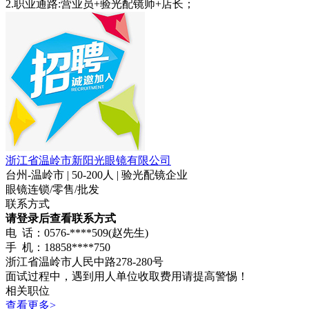
2.职业通路:营业员+验光配镜师+店长；
浙江省温岭市新阳光眼镜有限公司
台州-温岭市 | 50-200人 | 验光配镜企业
眼镜连锁/零售/批发
联系方式
请登录后查看联系方式
电 话：0576-****509(赵先生)
手 机：18858****750
浙江省温岭市人民中路278-280号
面试过程中，遇到用人单位收取费用请提高警惕！
相关职位
查看更多>