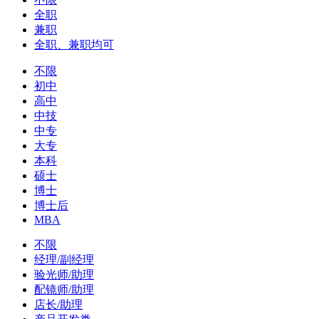
全职
兼职
全职、兼职均可
不限
初中
高中
中技
中专
大专
本科
硕士
博士
博士后
MBA
不限
经理/副经理
验光师/助理
配镜师/助理
店长/助理