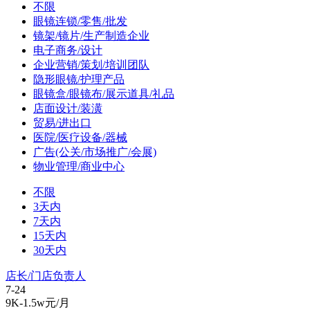
不限
眼镜连锁/零售/批发
镜架/镜片/生产制造企业
电子商务/设计
企业营销/策划/培训团队
隐形眼镜/护理产品
眼镜盒/眼镜布/展示道具/礼品
店面设计/装潢
贸易/进出口
医院/医疗设备/器械
广告(公关/市场推广/会展)
物业管理/商业中心
不限
3天内
7天内
15天内
30天内
店长/门店负责人
7-24
9K-1.5w元/月