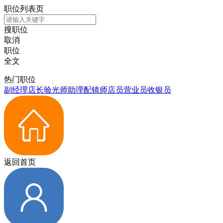
职位列表页
搜职位
取消
职位
全文
热门职位
副经理
店长
验光师
助理
配镜师
店员
营业员
收银员
返回首页