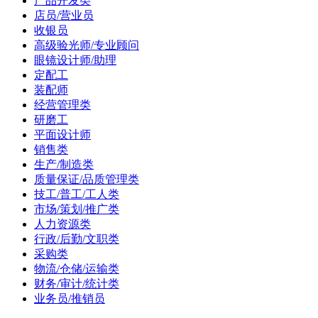
产品开发类
店员/营业员
收银员
高级验光师/专业顾问
眼镜设计师/助理
定配工
装配师
经营管理类
研磨工
平面设计师
销售类
生产/制造类
质量保证/品质管理类
技工/普工/工人类
市场/策划/推广类
人力资源类
行政/后勤/文职类
采购类
物流/仓储/运输类
财务/审计/统计类
业务员/推销员