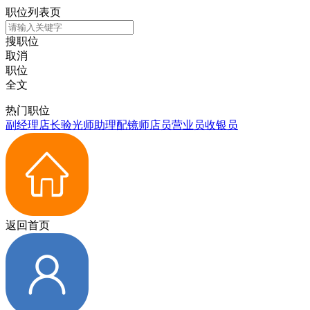
职位列表页
搜职位
取消
职位
全文
热门职位
副经理
店长
验光师
助理
配镜师
店员
营业员
收银员
返回首页