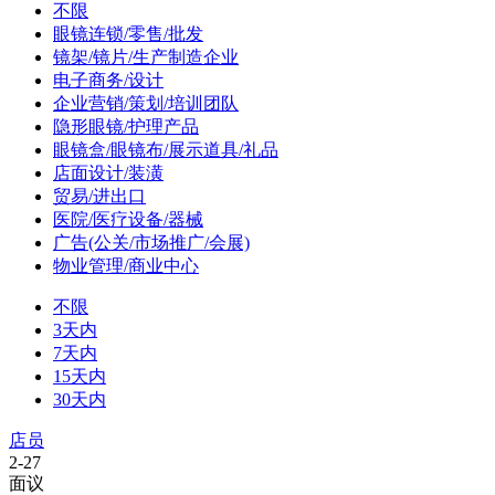
不限
眼镜连锁/零售/批发
镜架/镜片/生产制造企业
电子商务/设计
企业营销/策划/培训团队
隐形眼镜/护理产品
眼镜盒/眼镜布/展示道具/礼品
店面设计/装潢
贸易/进出口
医院/医疗设备/器械
广告(公关/市场推广/会展)
物业管理/商业中心
不限
3天内
7天内
15天内
30天内
店员
2-27
面议