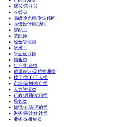
产品开发类
店员/营业员
收银员
高级验光师/专业顾问
眼镜设计师/助理
定配工
装配师
经营管理类
研磨工
平面设计师
销售类
生产/制造类
质量保证/品质管理类
技工/普工/工人类
市场/策划/推广类
人力资源类
行政/后勤/文职类
采购类
物流/仓储/运输类
财务/审计/统计类
业务员/推销员