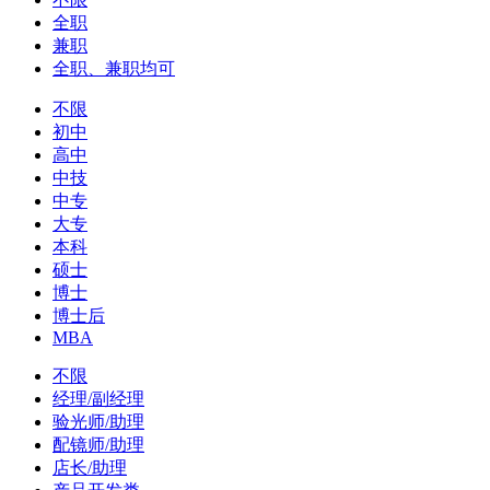
全职
兼职
全职、兼职均可
不限
初中
高中
中技
中专
大专
本科
硕士
博士
博士后
MBA
不限
经理/副经理
验光师/助理
配镜师/助理
店长/助理