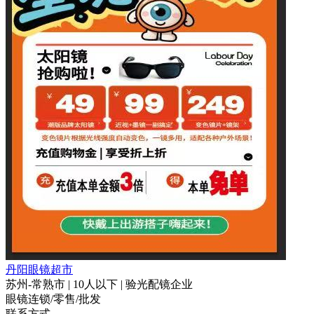
丹阳眼镜超市
苏州-常熟市 | 10人以下 | 验光配镜企业
眼镜连锁/零售/批发
联系方式