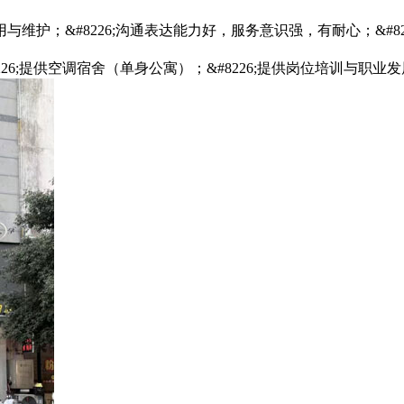
用与维护；&#8226;沟通表达能力好，服务意识强，有耐心；&
&#8226;提供空调宿舍（单身公寓）；&#8226;提供岗位培训与