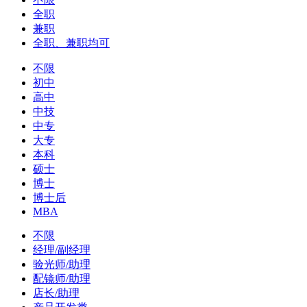
全职
兼职
全职、兼职均可
不限
初中
高中
中技
中专
大专
本科
硕士
博士
博士后
MBA
不限
经理/副经理
验光师/助理
配镜师/助理
店长/助理