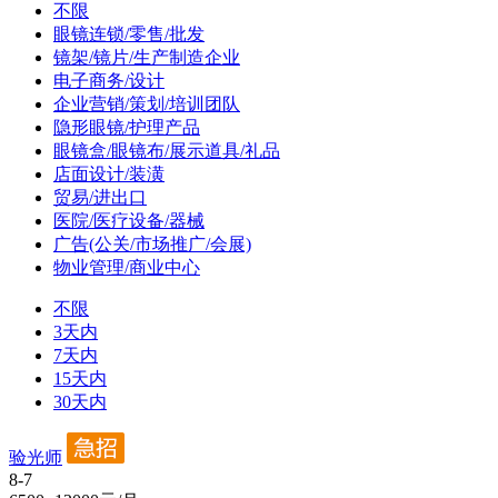
不限
眼镜连锁/零售/批发
镜架/镜片/生产制造企业
电子商务/设计
企业营销/策划/培训团队
隐形眼镜/护理产品
眼镜盒/眼镜布/展示道具/礼品
店面设计/装潢
贸易/进出口
医院/医疗设备/器械
广告(公关/市场推广/会展)
物业管理/商业中心
不限
3天内
7天内
15天内
30天内
验光师
8-7