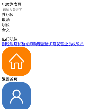
职位列表页
搜职位
取消
职位
全文
热门职位
副经理
店长
验光师
助理
配镜师
店员
营业员
收银员
返回首页