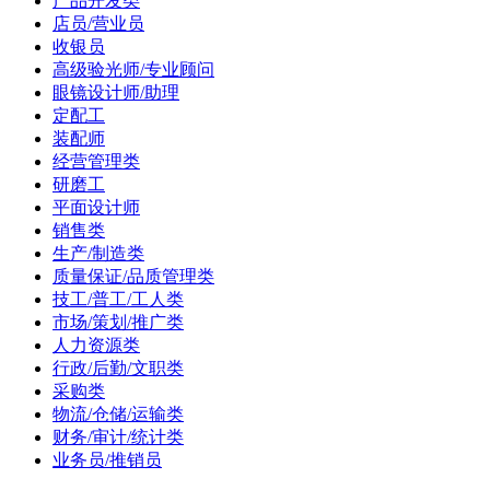
产品开发类
店员/营业员
收银员
高级验光师/专业顾问
眼镜设计师/助理
定配工
装配师
经营管理类
研磨工
平面设计师
销售类
生产/制造类
质量保证/品质管理类
技工/普工/工人类
市场/策划/推广类
人力资源类
行政/后勤/文职类
采购类
物流/仓储/运输类
财务/审计/统计类
业务员/推销员